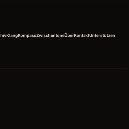
hiv
KlangKompass
Zwischentöne
Über
Kontakt
Unterstützen