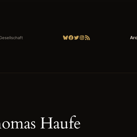
Bluesky
Facebook
Twitter
Instagram
RSS-Feed
Arc
| Gesellschaft
omas Haufe