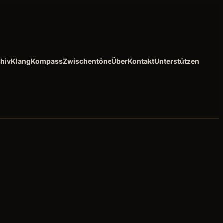
hiv
KlangKompass
Zwischentöne
Über
Kontakt
Unterstützen