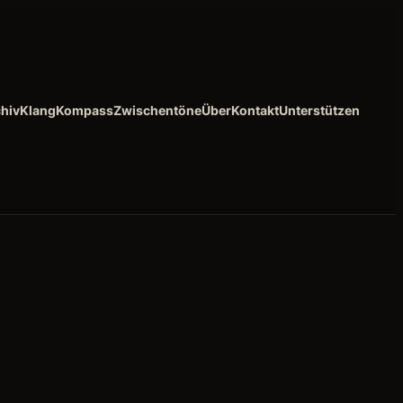
hiv
KlangKompass
Zwischentöne
Über
Kontakt
Unterstützen