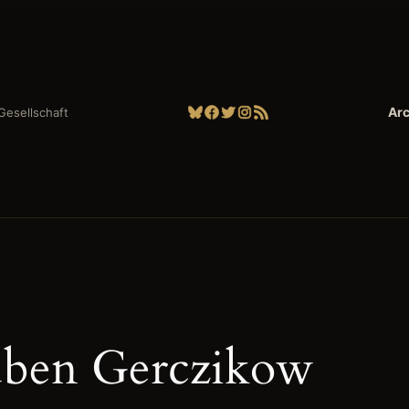
Bluesky
Facebook
Twitter
Instagram
RSS-Feed
Arc
| Gesellschaft
ben Gerczikow