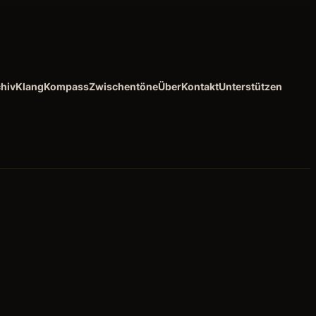
hiv
KlangKompass
Zwischentöne
Über
Kontakt
Unterstützen