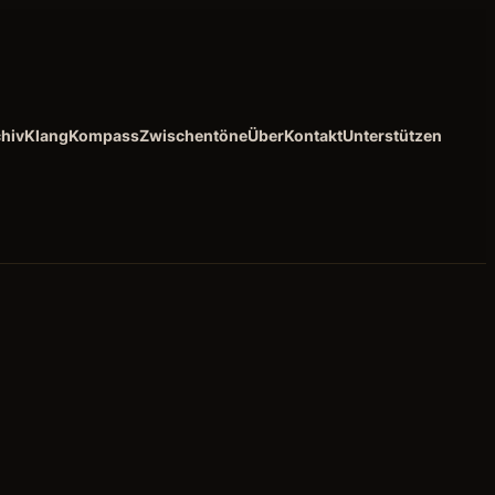
hiv
KlangKompass
Zwischentöne
Über
Kontakt
Unterstützen