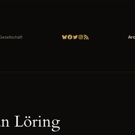
Bluesky
Facebook
Twitter
Instagram
RSS-Feed
Arc
| Gesellschaft
an Löring