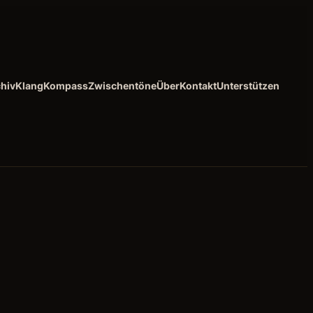
hiv
KlangKompass
Zwischentöne
Über
Kontakt
Unterstützen