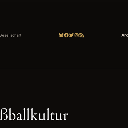
Bluesky
Facebook
Twitter
Instagram
RSS-Feed
Arc
| Gesellschaft
ßballkultur