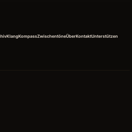
hiv
KlangKompass
Zwischentöne
Über
Kontakt
Unterstützen