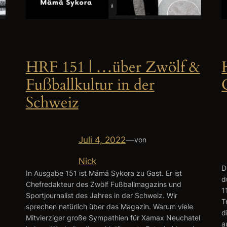
HRF 151 | …über Zwölf &
Fußballkultur in der
Schweiz
Juli 4, 2022
—
von
Nick
D
In Ausgabe 151 ist Mämä Sykora zu Gast. Er ist
d
Chefredakteur des Zwölf Fußballmagazins und
1
Sportjournalist des Jahres in der Schweiz. Wir
T
sprechen natürlich über das Magazin. Warum viele
d
Mitvierziger große Sympathien für Xamax Neuchatel
a