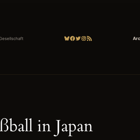
Bluesky
Facebook
Twitter
Instagram
RSS-Feed
Arc
| Gesellschaft
ßball in Japan