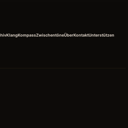
hiv
KlangKompass
Zwischentöne
Über
Kontakt
Unterstützen