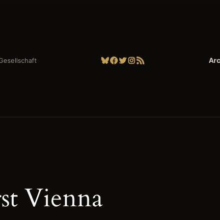
Bluesky
Facebook
Twitter
Instagram
RSS-Feed
Arc
| Gesellschaft
rst Vienna