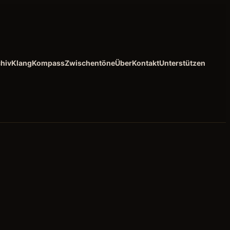
hiv
KlangKompass
Zwischentöne
Über
Kontakt
Unterstützen