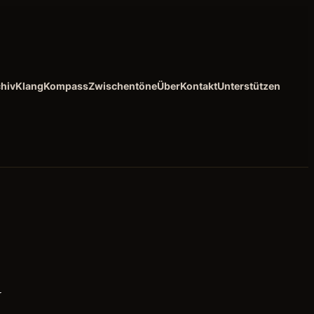
hiv
KlangKompass
Zwischentöne
Über
Kontakt
Unterstützen
u