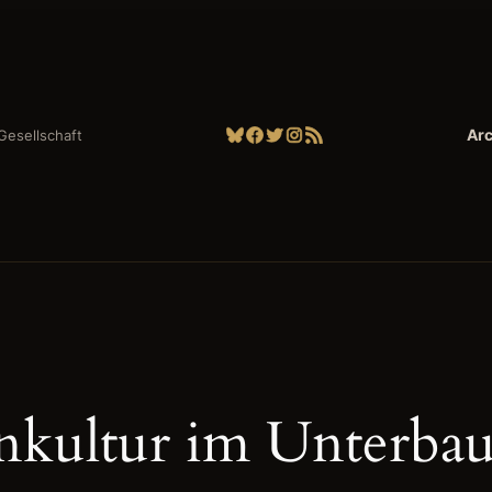
Bluesky
Facebook
Twitter
Instagram
RSS-Feed
Arc
| Gesellschaft
nkultur im Unterba