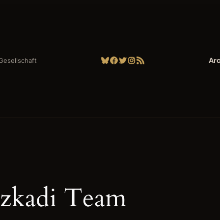
Bluesky
Facebook
Twitter
Instagram
RSS-Feed
Arc
| Gesellschaft
zkadi Team