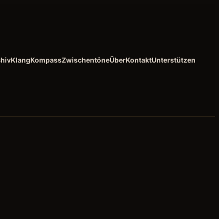
hiv
KlangKompass
Zwischentöne
Über
Kontakt
Unterstützen