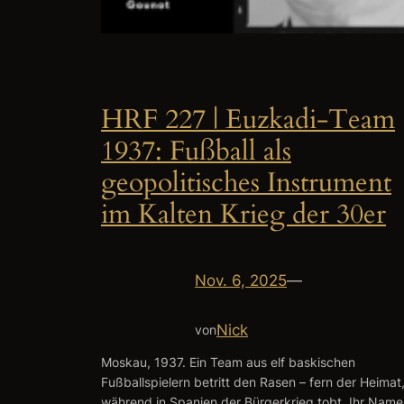
HRF 227 | Euzkadi-Team
1937: Fußball als
geopolitisches Instrument
im Kalten Krieg der 30er
Nov. 6, 2025
—
Nick
von
Moskau, 1937. Ein Team aus elf baskischen
Fußballspielern betritt den Rasen – fern der Heimat
während in Spanien der Bürgerkrieg tobt. Ihr Name