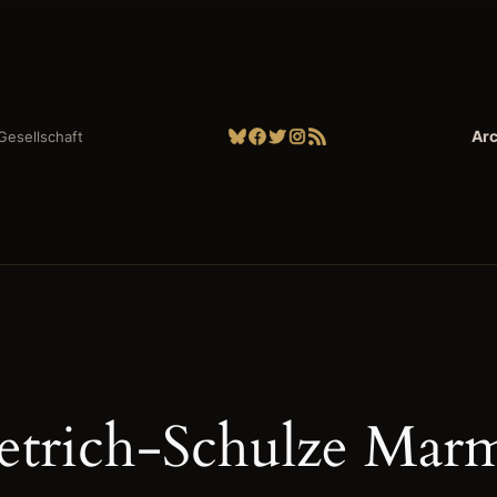
Bluesky
Facebook
Twitter
Instagram
RSS-Feed
Arc
| Gesellschaft
etrich-Schulze Mar