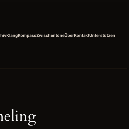
hiv
KlangKompass
Zwischentöne
Über
Kontakt
Unterstützen
meling