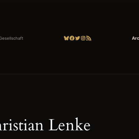
Bluesky
Facebook
Twitter
Instagram
RSS-Feed
Arc
| Gesellschaft
ristian Lenke