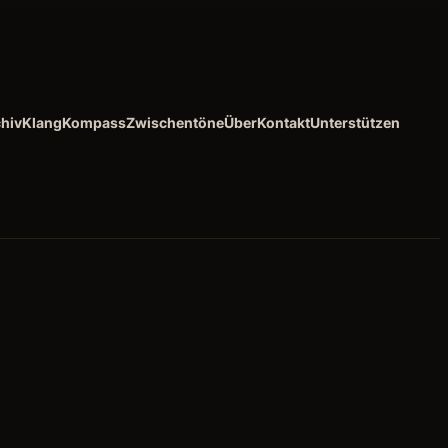
hiv
KlangKompass
Zwischentöne
Über
Kontakt
Unterstützen