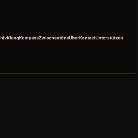
hiv
KlangKompass
Zwischentöne
Über
Kontakt
Unterstützen