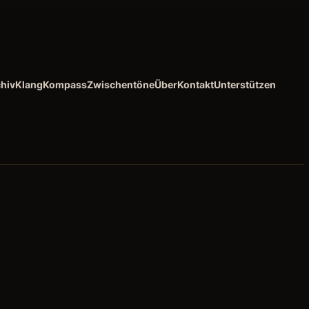
hiv
KlangKompass
Zwischentöne
Über
Kontakt
Unterstützen