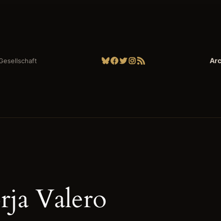
Bluesky
Facebook
Twitter
Instagram
RSS-Feed
Arc
| Gesellschaft
rja Valero