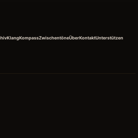
hiv
KlangKompass
Zwischentöne
Über
Kontakt
Unterstützen