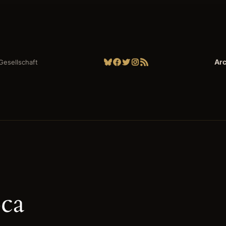
Bluesky
Facebook
Twitter
Instagram
RSS-Feed
Arc
| Gesellschaft
ca