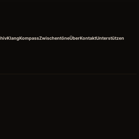
hiv
KlangKompass
Zwischentöne
Über
Kontakt
Unterstützen