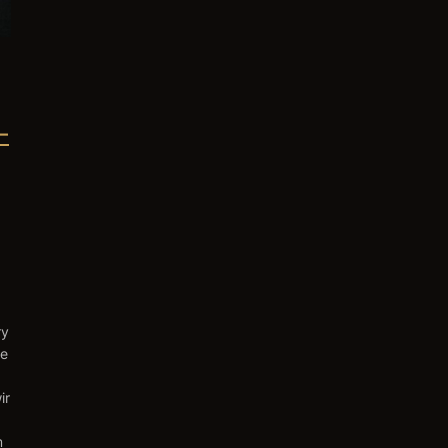
–
ry
ie
ir
m