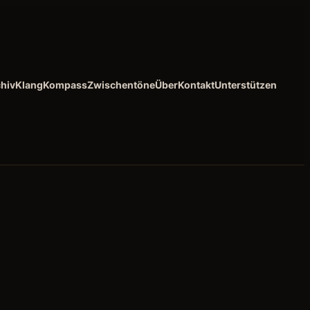
hiv
KlangKompass
Zwischentöne
Über
Kontakt
Unterstützen