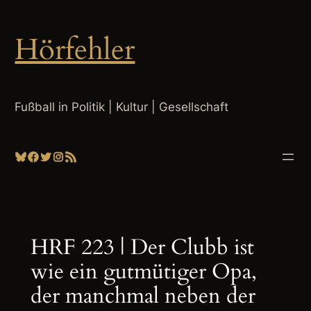
Zum
Inhalt
Hörfehler
springen
Fußball in Politik | Kultur | Gesellschaft
Bluesky
Facebook
Twitter
Instagram
RSS-Feed
HRF 223 | Der Clubb ist
wie ein gutmütiger Opa,
der manchmal neben der