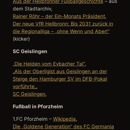
Aus der Heilbronner Fußballgeschichte
– aus
dem Stadtarchiv,
Rainer Röhr – der Ein-Monats Präsident
,
Der neue VfR Heilbronn: Bis 2031 zurück in
die Regionalliga – „ohne Wenn und Aber!“
(kicker)
SC Geislingen
„Die Helden vom Eybacher Tal“
,
„
Als der Oberligist aus Geislingen an der
Steige den Hamburger SV im DFB-Pokal
vorführte
„,
SC Geislingen
,
Fußball in Pforzheim
1.FC Pforzheim –
Wikipedia
,
Die „Goldene Generation“ des FC Germania