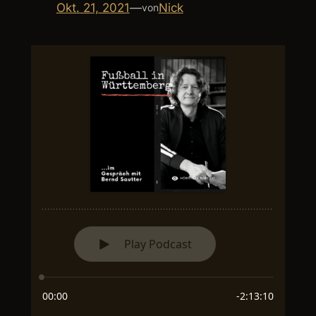
Okt. 21, 2021
—
Nick
von