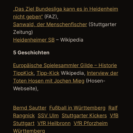
„Das Ziel Bundesliga kann es in Heidenheim
nicht geben“
(FAZ),
Sanwald, der Menschenfischer
(Stuttgarter
Zeitung)
Heidenheimer SB
– Wikipedia
5 Geschichten
Europäische Spielesammler Gilde – Historie
TippKick
,
Tipp-Kick
Wikipedia,
Interview der
Toten Hosen mit Jochen Mieg
(Hosen-
Webseite),
Bernd Sautter
Fußball in Württemberg
Ralf
Rangnick
SSV Ulm
Stuttgarter Kickers
VfB
Stuttgart
VfR Heilbronn
VfR Pforzheim
Württemberg