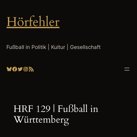
Zum
Inhalt
Hörfehler
springen
Fußball in Politik | Kultur | Gesellschaft
Bluesky
Facebook
Twitter
Instagram
RSS-Feed
HRF 129 | Fußball in
Württemberg